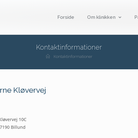
Forside
Om klinikken
P
Kontaktinformationer
Kontaktinformationer
ne Kløvervej
Kløvervej 10C
7190 Billund