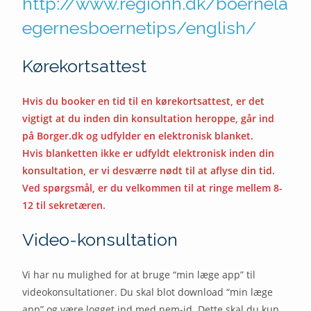
http://www.regionh.dk/boernela
egernesboernetips/english/
Kørekortsattest
Hvis du booker en tid til en kørekortsattest, er det
vigtigt at du inden din konsultation heroppe, går ind
på Borger.dk og udfylder en elektronisk blanket.
Hvis blanketten ikke er udfyldt elektronisk inden din
konsultation, er vi desværre nødt til at aflyse din tid.
Ved spørgsmål, er du velkommen til at ringe mellem 8-
12 til sekretæren.
Video-konsultation
Vi har nu mulighed for at bruge “min læge app” til
videokonsultationer. Du skal blot download “min læge
app” og være logget ind med nem-id. Dette skal du kun